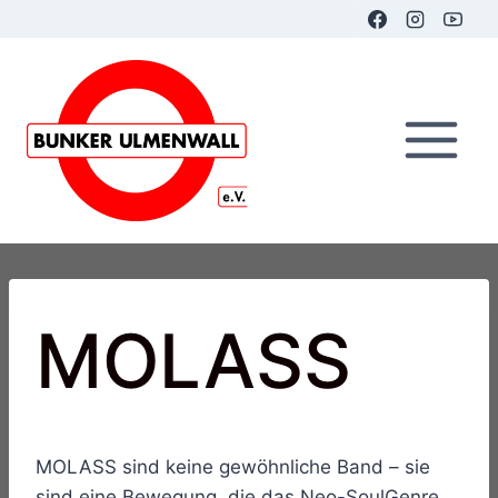
Zum
Inhalt
springen
MOLASS
MOLASS sind keine gewöhnliche Band – sie
sind eine Bewegung, die das Neo-SoulGenre