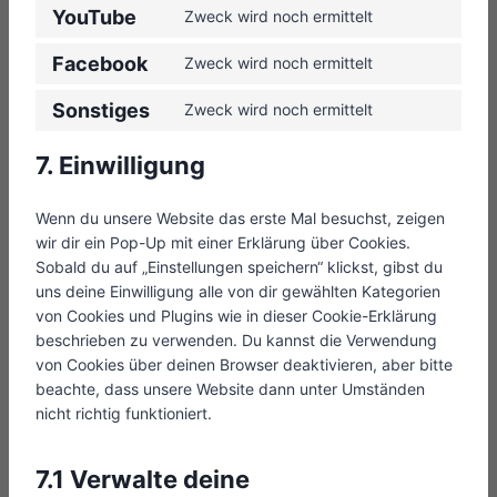
e
t
YouTube
n
Zweck wird noch ermittelt
n
C
t
s
t
o
o
Facebook
Zweck wird noch ermittelt
e
C
t
n
s
n
o
o
s
e
Sonstiges
Zweck wird noch ermittelt
t
C
n
s
e
r
t
o
s
e
n
v
7. Einwilligung
o
n
e
r
t
i
s
s
n
v
t
c
e
Wenn du unsere Website das erste Mal besuchst, zeigen
e
t
i
o
e
r
wir dir ein Pop-Up mit einer Erklärung über Cookies.
n
t
c
s
w
v
Sobald du auf „Einstellungen speichern“ klickst, gibst du
t
o
e
e
o
i
uns deine Einwilligung alle von dir gewählten Kategorien
t
s
k
r
r
c
von Cookies und Plugins wie in dieser Cookie-Erklärung
o
e
a
v
d
e
beschrieben zu verwenden. Du kannst die Verwendung
s
r
d
i
p
g
von Cookies über deinen Browser deaktivieren, aber bitte
e
v
e
c
r
o
beachte, dass unsere Website dann unter Umständen
r
i
n
e
e
o
nicht richtig funktioniert.
v
c
c
y
s
g
i
e
e
o
s
l
c
f
-
u
7.1 Verwalte deine
e
e
a
b
t