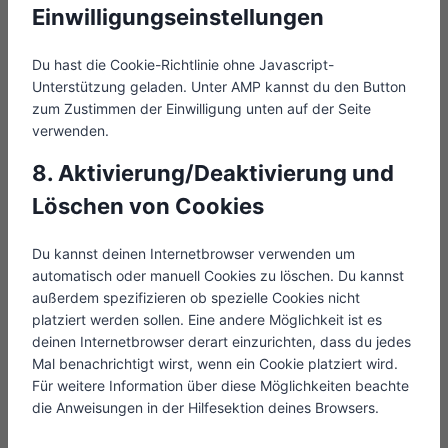
-
Einwilligungseinstellungen
s
c
l
u
m
o
e
o
b
a
n
b
c
e
Du hast die Cookie-Richtlinie ohne Javascript-
p
s
o
k
Unterstützung geladen. Unter AMP kannst du den Button
s
t
o
s
zum Zustimmen der Einwilligung unten auf der Seite
i
k
verwenden.
g
e
8. Aktivierung/Deaktivierung und
s
Löschen von Cookies
Du kannst deinen Internetbrowser verwenden um
automatisch oder manuell Cookies zu löschen. Du kannst
außerdem spezifizieren ob spezielle Cookies nicht
platziert werden sollen. Eine andere Möglichkeit ist es
deinen Internetbrowser derart einzurichten, dass du jedes
Mal benachrichtigt wirst, wenn ein Cookie platziert wird.
Für weitere Information über diese Möglichkeiten beachte
die Anweisungen in der Hilfesektion deines Browsers.