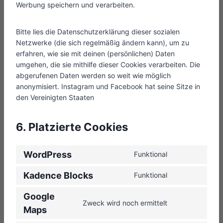
Werbung speichern und verarbeiten.
Bitte lies die Datenschutzerklärung dieser sozialen
Netzwerke (die sich regelmäßig ändern kann), um zu
erfahren, wie sie mit deinen (persönlichen) Daten
umgehen, die sie mithilfe dieser Cookies verarbeiten. Die
abgerufenen Daten werden so weit wie möglich
anonymisiert. Instagram und Facebook hat seine Sitze in
den Vereinigten Staaten
6. Platzierte Cookies
WordPress
Funktional
C
o
Kadence Blocks
Funktional
C
n
o
s
Google
n
Zweck wird noch ermittelt
e
C
Maps
s
n
o