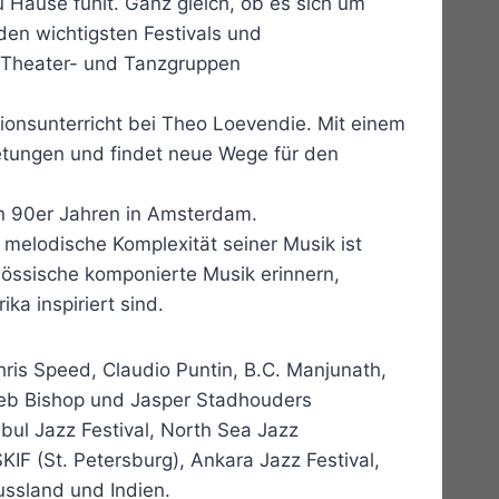
 Hause fühlt. Ganz gleich, ob es sich um
den wichtigsten Festivals und
, Theater- und Tanzgruppen
onsunterricht bei Theo Loevendie. Mit einem
bietungen und findet neue Wege für den
en 90er Jahren in Amsterdam.
d melodische Komplexität seiner Musik ist
nössische komponierte Musik erinnern,
a inspiriert sind.
hris Speed, Claudio Puntin, B.C. Manjunath,
Jeb Bishop und Jasper Stadhouders
bul Jazz Festival, North Sea Jazz
SKIF (St. Petersburg), Ankara Jazz Festival,
ussland und Indien.