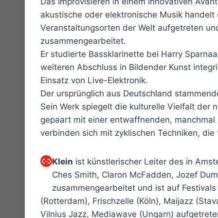
Das Improvisieren in einem innovativen Avant
akustische oder elektronische Musik handelt
Veranstaltungsorten der Welt aufgetreten un
zusammengearbeitet.
Er studierte Bassklarinette bei Harry Spar
weiteren Abschluss in Bildender Kunst integr
Einsatz von Live-Elektronik.
Der ursprünglich aus Deutschland stammende 
Sein Werk spiegelt die kulturelle Vielfalt de
gepaart mit einer entwaffnenden, manchmal r
verbinden sich mit zyklischen Techniken, die
Link
Klein
ist künstlerischer Leiter des in Ams
Ches Smith, Claron McFadden, Jozef Dumo
zusammengearbeitet und ist auf Festivals 
(Rotterdam), Frischzelle (Köln), Maijazz (Stav
Vilnius Jazz, Mediawave (Ungarn) aufgetrete