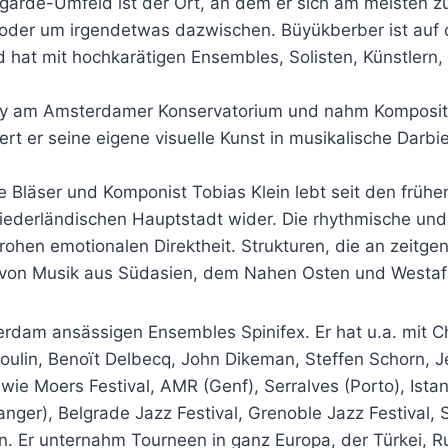
garde-Umfeld ist der Ort, an dem er sich am meisten zu
 oder um irgendetwas dazwischen. Büyükberber ist auf 
d hat mit hochkarätigen Ensembles, Solisten, Künstlern
naay am Amsterdamer Konservatorium und nahm Kompositi
iert er seine eigene visuelle Kunst in musikalische Dar
Bläser und Komponist Tobias Klein lebt seit den früh
r niederländischen Hauptstadt wider. Die rhythmische un
ohen emotionalen Direktheit. Strukturen, die an zeitge
 von Musik aus Südasien, dem Nahen Osten und Westafrik
terdam ansässigen Ensembles Spinifex. Er hat u.a. mit C
ulin, Benoït Delbecq, John Dikeman, Steffen Schorn, 
wie Moers Festival, AMR (Genf), Serralves (Porto), Istan
anger), Belgrade Jazz Festival, Grenoble Jazz Festival, 
n. Er unternahm Tourneen in ganz Europa, der Türkei, R