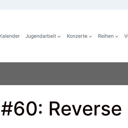
Kalender
Jugendarbeit
Konzerte
Reihen
V
 #60: Reverse