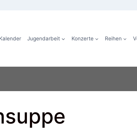
Kalender
Jugendarbeit
Konzerte
Reihen
V
nsuppe