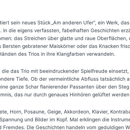
tiert sein neues Stück „Am anderen Ufer“, ein Werk, da
 In die eigens verfassten, fabelhaften Geschichten erzä
mmen: das Streichen über glatte und raue Oberflächen,
s Bersten gebratener Maiskörner oder das Knacken fris
Händen des Trios in ihre Klangfarben verwandeln.
 die das Trio mit beeindruckender Spielfreude einsetzt, 
ndere Tiefe. Ob der vermeintliche Abfluss tatsächlich
ine ganze Schar flanierender Passanten über den Steg ei
imnis, das nur durch genaues Hinhören gelüftet werden
e, Horn, Posaune, Geige, Akkordeon, Klavier, Kontraba
pannung und Bilder im Kopf. Mal erklingen die Instrumen
und Fremdes. Die Geschichten handeln vom geduldigen W