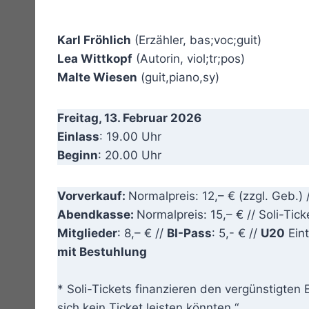
Karl Fröhlich
(Erzähler, bas;voc;guit)
Lea Wittkopf
(Autorin, viol;tr;pos)
Malte Wiesen
(guit,piano,sy)
Freitag, 13. Februar 2026
Einlass
: 19.00 Uhr
Beginn
: 20.00 Uhr
Vorverkauf:
Normalpreis: 12,– € (zzgl. Geb.) /
Abendkasse:
Normalpreis: 15,– € // Soli-Tick
Mitglieder
: 8,– € //
BI-Pass
: 5,- € //
U20
Eintr
mit Bestuhlung
* Soli-Tickets finanzieren den vergünstigten 
sich kein Ticket leisten könnten.“