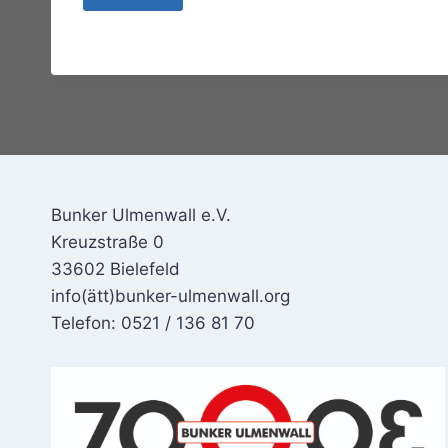
t
t
e
l
a
s
s
e
Bunker Ulmenwall e.V.
d
Kreuzstraße 0
i
33602 Bielefeld
e
info(ätt)bunker-ulmenwall.org
s
Telefon: 0521 / 136 81 70
e
s
F
e
l