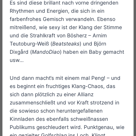
Es sind diese brillant nach vorne dringenden
Rhythmen und Energien, die sich in ein
farbenfrohes Gemisch verwandeln. Ebenso
mitreißend, wie sexy ist der Klang der Stimme
und die Strahlkraft von Bösherz – Arnim
Teutoburg-Weiß (
Beatsteaks
) und Björn
Dixgård (
Mando
Diao
) haben ein Baby gemacht
usw…
Und dann macht‘s mit einem mal Peng! – und
es beginnt ein fruchtiges Klang-Chaos, das
sich dann plötzlich zu einer Allianz
zusammenschließt und vor Kraft strotzend in
die sowieso schon heruntergefallenen
Kinnladen des ebenfalls schweißnassen
Publikums geschleudert wird. Punktgenau, wie
ein gezielter Golfschlag ins Loch. Klingt