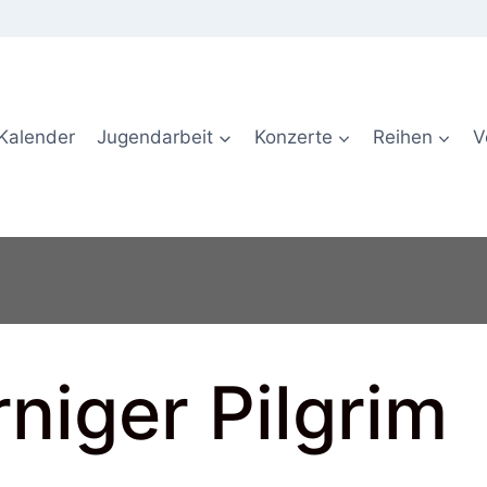
Kalender
Jugendarbeit
Konzerte
Reihen
V
rniger Pilgrim