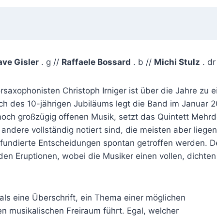
ave Gisler
. g //
Raffaele Bossard
. b //
Michi Stulz
. dr
orsaxophonisten Christoph Irniger ist über die Jahre z
ich des 10-jährigen Jubiläums legt die Band im Januar 2
och großzügig offenen Musik, setzt das Quintett Mehrde
ndere vollständig notiert sind, die meisten aber liegen 
m fundierte Entscheidungen spontan getroffen werden. D
lden Eruptionen, wobei die Musiker einen vollen, dicht
 als eine Überschrift, ein Thema einer möglichen
en musikalischen Freiraum führt. Egal, welcher