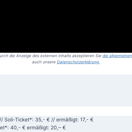
Durch die Anzeige des externen Inhalts akzeptieren Sie
die allgemeine
auch unsere
Datenschutzerklärung.
/ Soli-Ticket*: 35,- € // ermäßigt: 17,- €
ket*: 40,- € ermäßigt: 20,– €