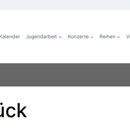
Kalender
Jugendarbeit
Konzerte
Reihen
V
ück