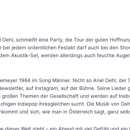
l Oehl, schmeißt eine Party, die Tour der guten Hoffnu
e bei jedem ordentlichen Festakt darf auch bei den Sho
dem Akustik-Set, werden allerdings auch feuchte Augen
emeyer 1984 im Song Männer. Nicht so Ariel Oehl, der 
 Newsletter, auf Instagram, auf der Bühne. Seine Lieder 
ie großen Themen der Gesellschaft und werden auf treib
chigen Indiepop ihresgleichen sucht. Die Musik von Oeh
ommt und sich, wie man in Österreich sagt, ganz selbs
e dieser Welt steht – ein Abend mit viel Gefühl und ein 