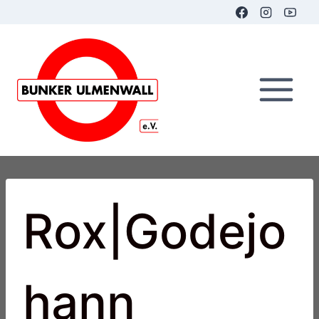
Zum
Inhalt
springen
Rox|Godejo
hann