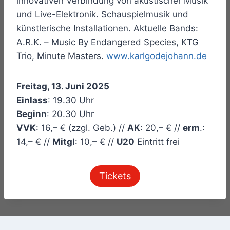
innovativen Verbindung von akustischer Musik
und Live-Elektronik. Schauspielmusik und
künstlerische Installationen. Aktuelle Bands:
A.R.K. – Music By Endangered Species, KTG
Trio, Minute Masters.
www.karlgodejohann.de
Freitag, 13. Juni 2025
Einlass
: 19.30 Uhr
Beginn
: 20.30 Uhr
VVK
: 16,– € (zzgl. Geb.) //
AK
: 20,– € //
erm
.:
14,– € //
Mitgl
: 10,– € //
U20
Eintritt frei
Tickets