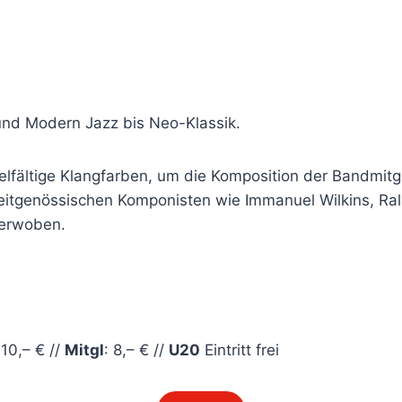
 und Modern Jazz bis Neo-Klassik.
lfältige Klangfarben, um die Komposition der Bandmitgl
eitgenössischen Komponisten wie Immanuel Wilkins, Ra
 verwoben.
: 10,– € //
Mitgl
: 8,– € //
U20
Eintritt frei