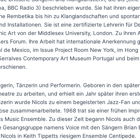
, BBC Radio 3) beschrieben wurde. Sie hat ihren eig
sche Rembetika bis hin zu Klanglandschaften und spontan
nstallationen. Sie ist eine zertifizierte Lehrerin für D
onic Art von der Middlesex University, London. Zu ihre
s Forum. Ihre Arbeit hat internationale Anerkennung
nal de Mexico, im Issue Project Room New York, im Hong
 Serralves Contemporary Art Museum Portugal und beim T
erschienen.
ngerin, Tänzerin und Performerin. Geboren in den späten
tre zu arbeiten, und erhielt ein Jahr später ihren erste
zerin wurde Nicols zu einem begeisterten Jazz-Fan und
se zusammenarbeitete. 1968 trat sie einer frühen Impr
s Music Ensemble. Zu dieser Zeit begann Nicols auch 
 Gesangsgruppe namens Voice mit den Sängern Brian Ely
icols in Keith Tippetts riesigem Ensemble Centipede.