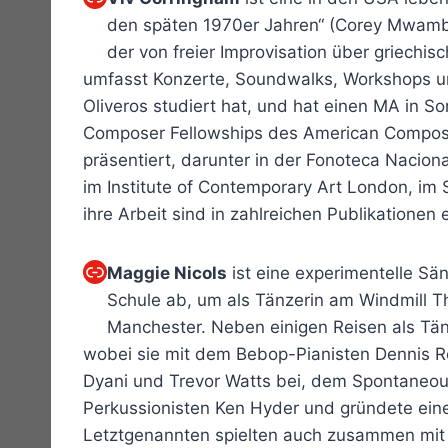
den späten 1970er Jahren“ (Corey Mwamba
der von freier Improvisation über griechi
umfasst Konzerte, Soundwalks, Workshops und I
Oliveros studiert hat, und hat einen MA in S
Composer Fellowships des American Composer
präsentiert, darunter in der Fonoteca Nacio
im Institute of Contemporary Art London, im
ihre Arbeit sind in zahlreichen Publikationen 
Link
Maggie Nicols
ist eine experimentelle Sä
Schule ab, um als Tänzerin am Windmill Thea
Manchester. Neben einigen Reisen als Tän
wobei sie mit dem Bebop-Pianisten Dennis Ro
Dyani und Trevor Watts bei, dem Spontaneou
Perkussionisten Ken Hyder und gründete eine
Letztgenannten spielten auch zusammen mit N