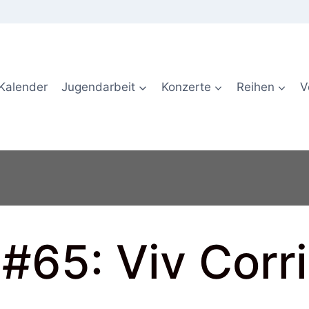
Kalender
Jugendarbeit
Konzerte
Reihen
V
 #65: Viv Cor