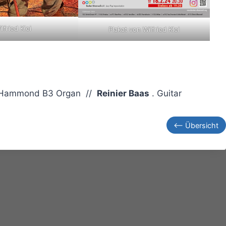
ilfried Klei
Plakat von Wilfried Klei
 Hammond B3 Organ //
Reinier Baas
. Guitar
<– Übersicht