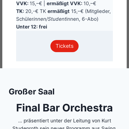
VVK:
15,–€ |
ermäßigt VVK:
10,–€
TK:
20,-€ TK
ermäßigt
15,–€ (Mitglieder,
Schüler
innen/Student
innen, 6-Abo)
Unter 12: frei
Tickets
Großer Saal
Final Bar Orchestra
… präsentiert unter der Leitung von Kurt
Studenroth sein neues Programm aus Swing,