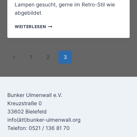
Lampen gesucht, gerne im Retro-Stil wie
abgebildet
WANTED
WEITERLESEN
Seitennavigation
Vorherige
1
2
3
Seite
Bunker Ulmenwall e.V.
Kreuzstraße 0
33602 Bielefeld
info(ätt)bunker-ulmenwall.org
Telefon: 0521 / 136 81 70