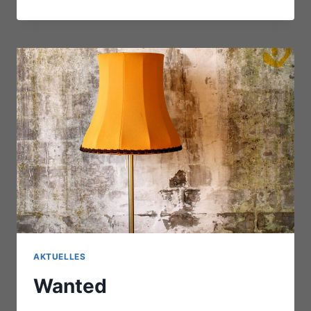
|
TWO
|
THREE
AKTUELLES
Wanted