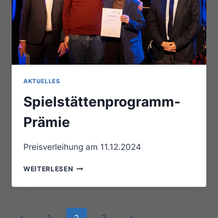
AKTUELLES
Spielstättenprogramm-
Prämie
Preisverleihung am 11.12.2024
SPIELSTÄTTENPROGRAMM-
WEITERLESEN
PRÄMIE
Seitennavigation
Vorherige
Nächste
1
2
3