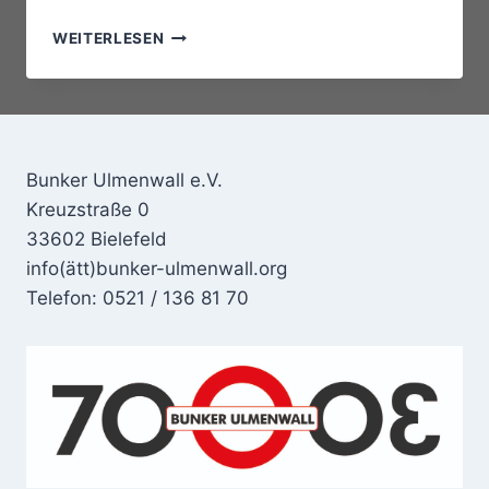
POPPY
WEITERLESEN
ACKROYD
–
SUPPORT:
FREYA
ARDE
Bunker Ulmenwall e.V.
Kreuzstraße 0
33602 Bielefeld
info(ätt)bunker-ulmenwall.org
Telefon: 0521 / 136 81 70