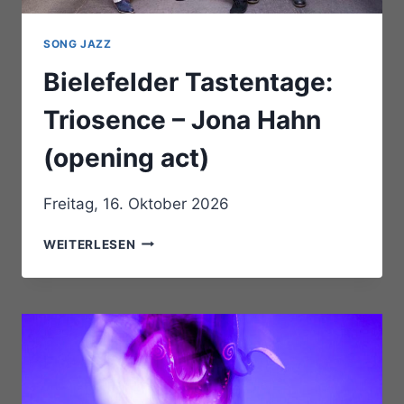
SONG JAZZ
Bielefelder Tastentage:
Triosence – Jona Hahn
(opening act)
Freitag, 16. Oktober 2026
BIELEFELDER
WEITERLESEN
TASTENTAGE:
TRIOSENCE
–
JONA
HAHN
(OPENING
ACT)