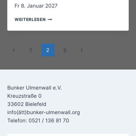
Fr 8. Januar 2027
JAN
WEITERLESEN
PLEWKA
&
MARKO
SCHMEDTJE
Seitennavigation
Vorherige
Nächste
1
2
3
–
„BETWEEN
Seite
Seite
THE
LIGHTS“.
Bunker Ulmenwall e.V.
Kreuzstraße 0
33602 Bielefeld
info(ätt)bunker-ulmenwall.org
Telefon: 0521 / 136 81 70