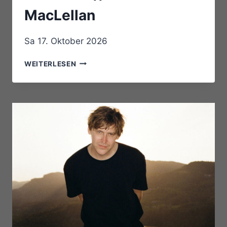
MacLellan
Sa 17. Oktober 2026
SARAH
WEITERLESEN
MACDOUGALL
//
LISA
MACISAAC
//
CATHERINE
MACLELLAN