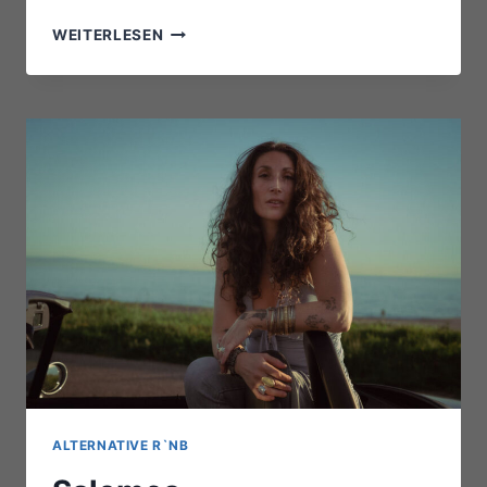
POPPY
WEITERLESEN
ACKROYD
–
SUPPORT:
FREYA
ARDE
ALTERNATIVE R`NB