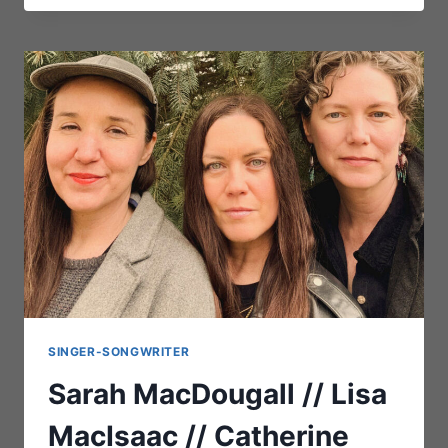
LAMBERT
TRIO
–
MISHELA
STEINER
(OPENING
ACT)
SINGER-SONGWRITER
Sarah MacDougall // Lisa
MacIsaac // Catherine