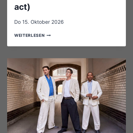
act)
Do 15. Oktober 2026
BIELEFELDER
WEITERLESEN
TASTENTAGE:
NIK
BÄRTSCH`S
RONIN
–
SCHWARZBRAND
(OPENING
ACT)