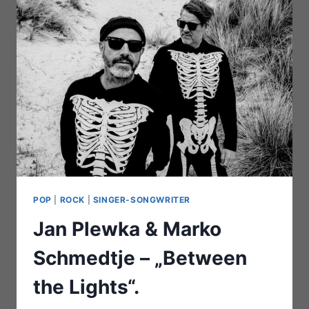
THE
POETICS
UND
NE-
K
TRIO
POP
|
ROCK
|
SINGER-SONGWRITER
Jan Plewka & Marko
Schmedtje – „Between
the Lights“.